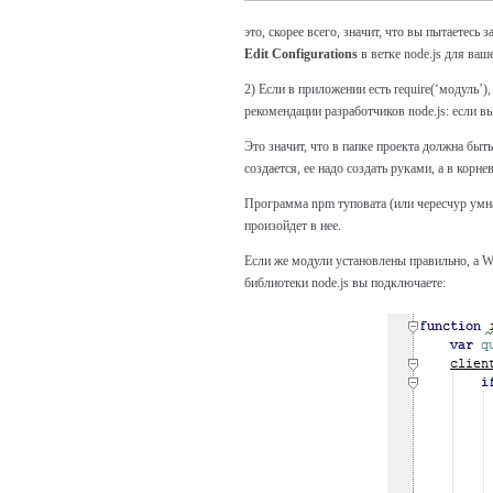
это, скорее всего, значит, что вы пытаетесь
Edit Configurations
в ветке node.js для ваш
2) Если в приложении есть require(‘модуль’
рекомендации разработчиков node.js: если вы
Это значит, что в папке проекта должна быт
создается, ее надо создать руками, а в корн
Программа npm туповата (или чересчур умна)
произойдет в нее.
Если же модули установлены правильно, а W
библиотеки node.js вы подключаете: