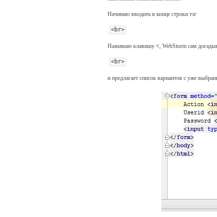
Начинаю вводить в конце строки тэг
<br>
Нажимаю клавишу
<
, WebStorm сам догадыв
<br>
и предлагает список вариантов с уже выбра