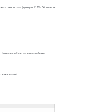
жать: имя и тело функции. В WebStorm есть
. Нажимаешь Enter — и она любезно
трелка влево>.