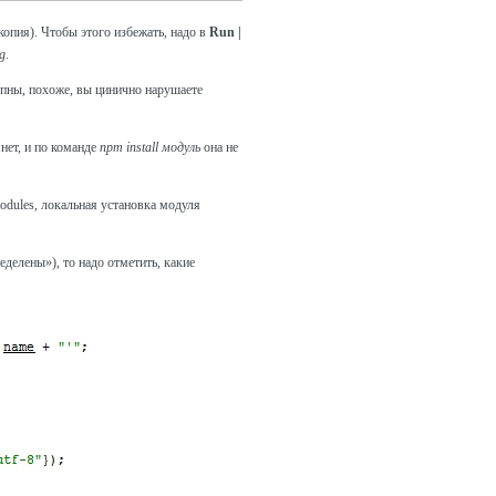
 копия). Чтобы этого избежать, надо в
Run |
ng
.
тупны, похоже, вы цинично нарушаете
нет, и по команде
npm install модуль
она не
modules, локальная установка модуля
делены»), то надо отметить, какие