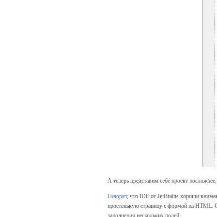
А теперь представим себе проект посложнее,
Говорят
, что IDE от JetBrains хороши внима
простенькую страницу с формой на HTML. Сд
заполнения нескольких полей.