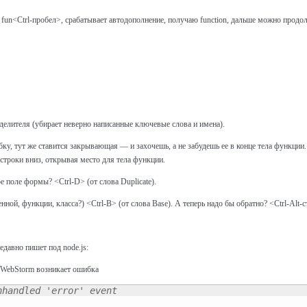
un<Ctrl-пробел>, срабатывает автодополнение, получаю function, дальше можно продол
зделителя (убирает неверно написанные ключевые слова и имена).
, тут же ставится закрывающая — и захочешь, а не забудешь ее в конце тела функции
 строки вниз, открывая место для тела функции.
 поле формы? <Ctrl-D> (от слова Duplicate).
ной, функции, класса?) <Ctrl-B> (от слова Base). А теперь надо бы обратно? <Ctrl-Alt-с
недавно пишет под node.js:
з WebStorm возникает ошибка
nhandled 'error' event 