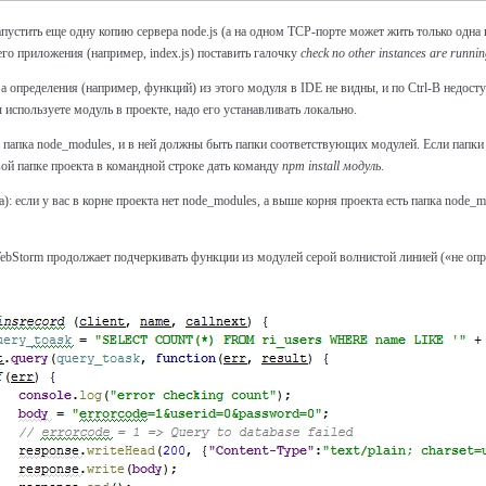
 запустить еще одну копию сервера node.js (а на одном TCP-порте может жить только одна
его приложения (например, index.js) поставить галочку
check no other instances are runni
), а определения (например, функций) из этого модуля в IDE не видны, и по Ctrl-B недос
 используете модуль в проекте, надо его устанавливать локально.
ь папка node_modules, и в ней должны быть папки соответствующих модулей. Если папки 
евой папке проекта в командной строке дать команду
npm install модуль
.
: если у вас в корне проекта нет node_modules, а выше корня проекта есть папка node_
ebStorm продолжает подчеркивать функции из модулей серой волнистой линией («не опре