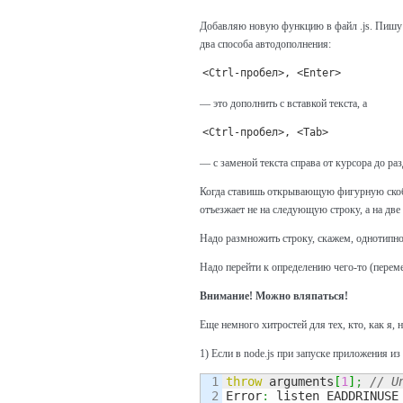
Добавляю новую функцию в файл .js. Пишу f
два способа автодополнения:
<Ctrl-пробел>, <Enter>
— это дополнить с вставкой текста, а
<Ctrl-пробел>, <Tab>
— с заменой текста справа от курсора до ра
Когда ставишь открывающую фигурную скобку
отъезжает не на следующую строку, а на две
Надо размножить строку, скажем, однотипное
Надо перейти к определению чего-то (перемен
Внимание! Можно вляпаться!
Еще немного хитростей для тех, кто, как я, 
1) Если в node.js при запуске приложения и
1

throw
 arguments
[
1
]
;
// U
Error
:
 listen EADDRINUSE