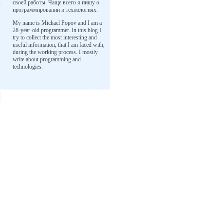
своей работы. Чаще всего я пишу о
программировании и технологиях.
My name is Michael Popov and I am a
28-year-old programmer. In this blog I
try to collect the most interesting and
useful information, that I am faced with,
during the working process. I mostly
write about programming and
technologies.