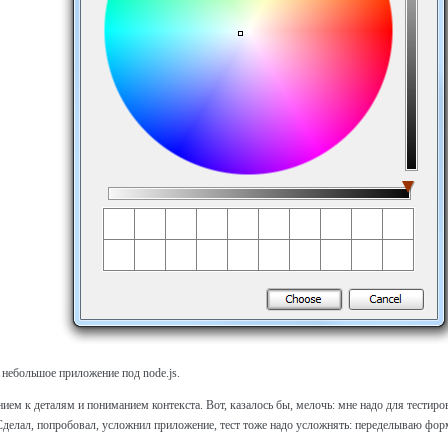
 небольшое приложение под node.js.
нием к деталям и пониманием контекста. Вот, казалось бы, мелочь: мне надо для тестир
елал, попробовал, усложнил приложение, тест тоже надо усложнять: переделываю форм