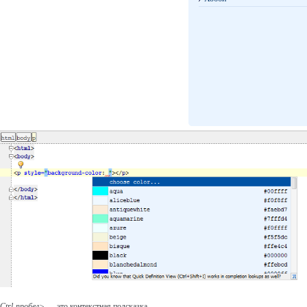
Ctrl-пробел>
— это контекстная подсказка.