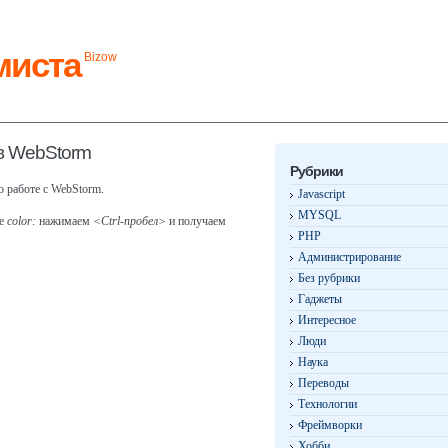
миста
Bizow
 в WebStorm
Рубрики
 работе с WebStorm.
Javascript
MYSQL
ле
color:
нажимаем
<Ctrl-пробел>
и получаем
PHP
Администрирование
Без рубрики
Гаджеты
Интересное
Люди
Наука
Переводы
Технологии
Фреймворки
Хобби